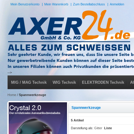
Mein Benutzerkonto
Mein Warenkorb
Zum Bestellabschluss
Anmelden
-->
MIG / MAG Technik
WIG Technik
ELEKTRODEN Technik
A
Home
/
Spannwerkzeuge
Spannwerkzeuge
5 Artikel
Darstellung als:
Gitter
Liste